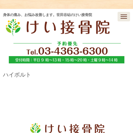
身体の痛み、お悩み改善します。世田谷砧のけい接骨院
N
a
v
i
g
a
t
i
o
n
ハイボルト