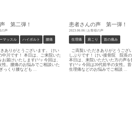
声 第二弾！
患者さんの声 第一弾！
様の声
2023.06.06
|
お客様の声
ーマッスル
ハイボルト
腰痛
生理痛
肩こり
首の痛み
きありがとうございます。 けい
ご高覧いただきありがとうござい
の中川です！ 本日は、ご来院いた
しぶりです！ けい接骨院 院長
お届けいたします(^^♪ 今回は、
本日は、来院いただいた方の声を
女性。腰痛のお悩みでご相談いた
す(^^♪ 今回は20代前半の女性。
っくり腰なども ...
生理痛などのお悩みでご相談 ...