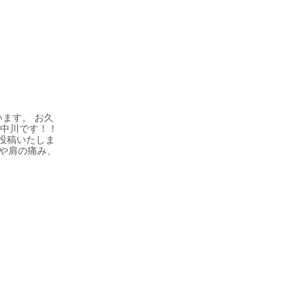
ます。 お久
の中川です！！
投稿いたしま
首や肩の痛み、