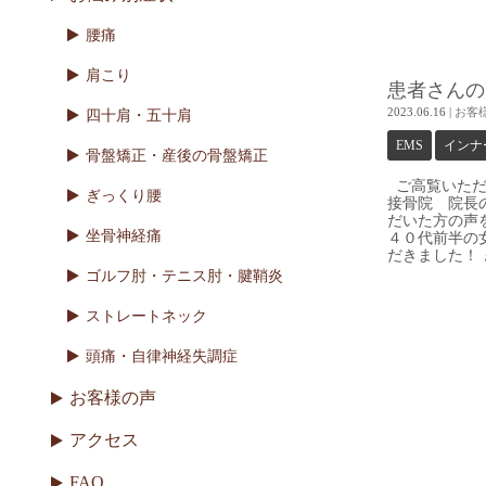
腰痛
肩こり
患者さんの
2023.06.16
|
お客
四十肩・五十肩
EMS
インナ
骨盤矯正・産後の骨盤矯正
ご高覧いただ
ぎっくり腰
接骨院 院長
だいた方の声を
坐骨神経痛
４０代前半の
だきました！ ぎ
ゴルフ肘・テニス肘・腱鞘炎
ストレートネック
頭痛・自律神経失調症
お客様の声
アクセス
FAQ