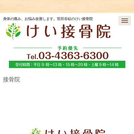
身体の痛み、お悩み改善します。世田谷砧のけい接骨院
N
a
v
i
g
a
t
i
o
n
接骨院